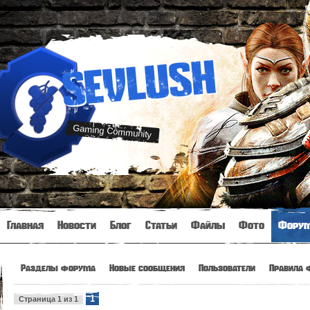
SEVLUSH
Gaming Community
Главная
Новости
Блог
Статьи
Файлы
Фото
Фору
Разделы форума
Новые сообщения
Пользователи
Правила 
1
Страница
1
из
1