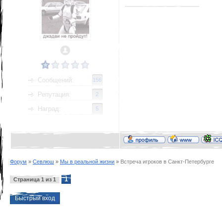
Сообщений:
156
Репутация:
2
Наград:
5
Форум
»
Севлюш
»
Мы в реальной жизни
»
Встреча игроков в Санкт-Петербурге
1
Страница
1
из
1