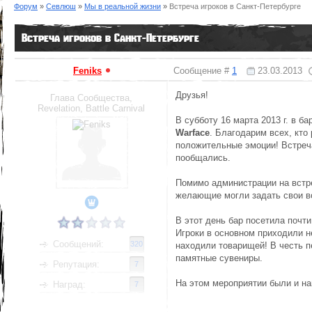
Форум
»
Севлюш
»
Мы в реальной жизни
»
Встреча игроков в Санкт-Петербурге
Встреча игроков в Санкт-Петербурге
Feniks
Сообщение #
1
23.03.2013
Друзья!
Глава Сообщества,
Revelation, Battle Carnival
В субботу 16 марта 2013 г. в б
Warface
. Благодарим всех, кто
положительные эмоции! Встреча
пообщались.
Помимо администрации на встре
желающие могли задать свои в
В этот день бар посетила почти
Игроки в основном приходили н
Сообщений:
320
находили товарищей! В честь п
памятные сувениры.
Репутация:
7
На этом мероприятии были и на
Наград:
7